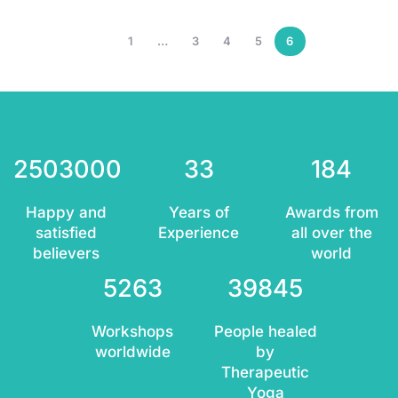
1
…
3
4
5
6
2503000
33
184
Happy and
Years of
Awards from
satisfied
Experience
all over the
believers
world
5263
39845
Workshops
People healed
worldwide
by
Therapeutic
Yoga