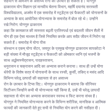
सहयोग से आमजन के असाध्य रोगों का उपचार हो सकता है। योगगुरु
ढाकाराम योग विज्ञान एवं मानवीय चेतना विभाग, महर्षि दयानंद सरस्वती
विश्वविद्यालय, अजमेर में एक समारोह में स्टूडेंट्स एवं फैकल्टी को योगासनों के
अभ्यास के बाद आयोजित योगाभ्यास के समारोह में बोल रहे थे। उन्होंने
रखे निरोग: योगगुरु ढाकाराम
कहा कि कामकाज की व्यस्तता बढ़ती प्रतिस्पर्धा एवं बदलती जीवन शैली में
योग ही एक ऐसा माध्यम है जिसे नियमित करके आप सदैव जीवन में निरोग रह
सकते हैं। समारोह में योगा पीस
संस्थान व एकम् योगा सेंटर, जयपुर के प्रमुख योगगुरु ढाकाराम सापकोटा ने
बड़ी संख्या में मौजूद स्टूडेंट्स व फैकल्टी को ओमकार ध्वनि एवं भजनों के
साथ अर्द्धमत्स्येंद्रासन, पादहस्तासन,
धनुरासन व चक्रासन आदि का अभ्यास कराने कराया। साथ ही उन्हें योगा
थेरेपी के विशेष सत्र में योगासनों के साथ रस्सी, कुर्सी, तकिए व मसंद आदि
विभिन्न घरेलू उत्पादों की सहायता से हर असाध्य
रोग के उपचार के टिप्स दिए। योगगुरु ढाकाराम ने बताया कि सीनियर
सिटीजन जिन्होंने कभी भी योगाभ्यास नहीं किया है, उन्हें भी घरेलू उत्पादों
सहायता से योग का अभ्यास करावाकर स्वस्थ व फिट करना संभव है।
योगगुरु ने नियमित योगाभ्यास करने के विभिन्न शरीरिक, मानसिक व आत्मिक
फायदों की जानकारी देते हुए सभी से नियमित योग करने की नसीहत दी।